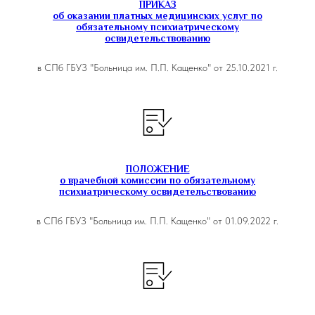
Андреевна
ОПП РПС №1
ПРИКАЗ
107824 3891602, выд
об оказании платных медицинских услуг по
28.06.2018, специальн
обязательному психиатрическому
«Лечебное дело»
ГБОУВПО «Санкт-
освидетельствованию
Петербургский педиатрич
Чарная Дина
Врач-психиатр
медицинский университет
Игоревна
ОПП РПС №1
РФ, 2016 год, диплом 1
в СПб ГБУЗ "Больница им. П.П. Кащенко" от 25.10.2021 г.
0498895, выдан 27.06.2
специальность «Педиат
ФГБОУ ВО «Санкт
Врач-психиатр
Петербургский государст
Шубина Мария
психиатрического
университет», 2018 год, 
Андреевна
дневного
СА 18185, выдан 19.06.2
стационара №2
специальность «Лечебное
ПОЛОЖЕНИЕ
о врачебной комиссии по обязательному
психиатрическому освидетельствованию
в СПб ГБУЗ "Больница им. П.П. Кащенко" от 01.09.2022 г.