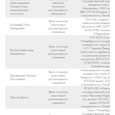
государственная медици
Александровна
кабинета
академия имени И.И
(Заместитель
активного
Мечникова», 2001 год, д
председателя
диспансерного
ДВС 0973630 выдан 26.06
комиссии)
наблюдения
специальность «Лечебное
«Омская государствен
Врач-психиатр
медицинская академия»,
Бочкарёв Пётр
участковый
год, диплом АВС 0811785,
Валерьевич
диспансерного
26.06.1998, специально
отделения
«Педиатрия»
ГОУ ВПО «Санкт-
Петербургский государст
университет имени акад
Врач-психиатр
И.П. Павлова Федераль
Виткин Александр
участковый
агентства по здравоохран
Михайлович
диспансерного
социальному развитию»,
отделения
год, диплом ВСБ 0733739
27.06.2005, специальн
«Лечебное дело»
«Новгородский государст
Врач-психиатр
университет имени Ярос
Дунаевская Татьяна
участковый
Мудрого», 2000 год, дипл
Васильевна
диспансерного
0155268 выдан 25.06.2
отделения
специальность «Лечебное
ФГБОУ ВО «Новгородс
Врач-психиатр
государственный универ
участковый
имени Ярослава Мудрого»
Ефимов Денис
диспансерного
год ,диплом 105305 053
отделения
выдан 25.06.2019 ,
специальность «Лечебное
Санкт-Петербургски
государственный медици