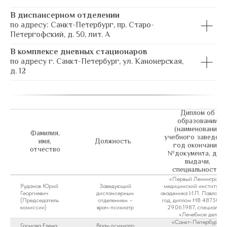
В диспансерном отделении
по адресу: Санкт-Петербург, пр. Старо-
Петергофский, д. 50, лит. А
В комплексе дневных стационаров
по адресу г. Санкт-Петербург, ул. Канонерская,
д. 12
Диплом об
образовании
(наименование
Фамилия,
учебного заведени
имя,
Должность
год окончания,
отчество
№документа, дат
выдачи,
специальность)
«Первый Ленинградск
Руданов Юрий
Заведующий
медицинский институт и
Георгиевич
диспансерным
академика И.П. Павлова»
(Председатель
отделением –
год, диплом НВ 487508 
комиссии)
врач-психиатр
29.06.1987, специально
«Лечебное дело»
«Санкт-Петербургск
Громова Елена
Врач-психиатр