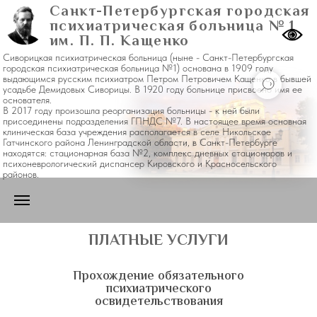
Санкт-Петербургская городская
психиатрическая больница № 1
им. П. П. Кащенко
Сиворицкая психиатрическая больница (ныне - Санкт-Петербургская
городская психиатрическая больница №1) основана в 1909 году
выдающимся русским психиатром Петром Петровичем Кащенко в бывшей
усадьбе Демидовых Сиворицы. В 1920 году больнице присвоено имя ее
основателя.
В 2017 году произошла реорганизация больницы - к ней были
присоединены подразделения ГПНДС №7. В настоящее время основная
клиническая база учреждения располагается в селе Никольское
Гатчинского района Ленинградской области, в Санкт-Петербурге
находятся: стационарная база №2, комплекс дневных стационаров и
психоневрологический диспансер Кировского и Красносельского
районов.
ПЛАТНЫЕ УСЛУГИ
Прохождение обязательного
психиатрического
освидетельствования