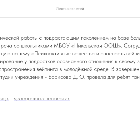
ель, 22
Лента новостей
ической работы с подрастающим поколением на базе боль
треча со школьниками МБОУ «Никольская ООШ». Сотруд
кцию на тему «Психоактивные вещества и опасность вейпи
ирование у подростков осознанного отношения к своему 
пространения вейпинга в молодёжной среде. В завершен
тудии учреждения - Борисова Д.Ю. провела для ребят тан
НИЦА
МОЛОДЕЖНАЯ ПОЛИТИКА